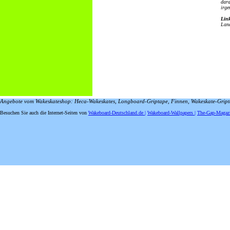
dara
irge
Link
Land
Angebote vom Wakeskateshop: Heca-Wakeskates, Longboard-Griptape, Finnen, Wakeskate-Gripta
Besuchen Sie auch die Internet-Seiten von
Wakeboard-Deutschland.de |
Wakeboard-Wallpapers |
The-Gap-Magazi