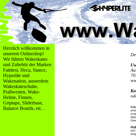
Herzlich willkommen in
unserem Onlineshop!
De
Wir führen Wakeskates
und Zubehör der Marken
Uw
Fattitesi, Heca, Stance,
Au
Hyperlite und
70
ww
Wakenation, ausserdem
Wakeskateschuhe,
Ko
Prallwesten, Wake-
od
Helme, Finnen,
Griptape, Sliderbase,
Urhe
Balance Boards, etc. .
urhe
stra
Info
Gene
Haf
auf 
ausg